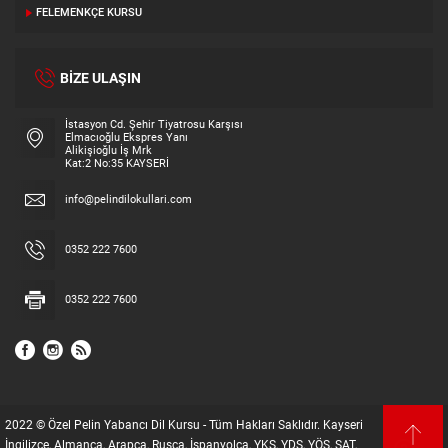
FELEMENKÇE KURSU
BİZE ULAŞIN
İstasyon Cd. Şehir Tiyatrosu Karşısı
Elmacıoğlu Ekspres Yanı
Alikişioğlu İş Mrk
Kat:2 No:35 KAYSERİ
info@pelindilokullari.com
0352 222 7600
0352 222 7600
2022 © Özel Pelin Yabancı Dil Kursu - Tüm Hakları Saklıdır. Kayseri
İngilizce, Almanca, Arapça, Rusça, İspanyolca, YKS, YDS, YÖS, SAT,