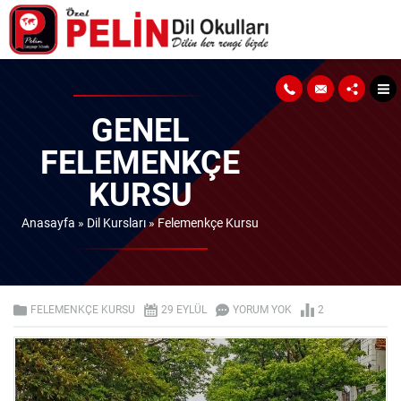
GENEL
FELEMENKÇE
KURSU
Anasayfa
»
Dil Kursları
»
Felemenkçe Kursu
FELEMENKÇE KURSU
29 EYLÜL
YORUM YOK
2