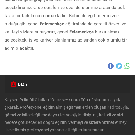
seçebilirsiniz. Grup dersleri ve özel derslerimiz arasında çok
fazla bir fark bulunmamaktadır. Bütün dil eğitimlerimizde
olduğu gibi genel
Felemenkçe
eğitiminde de gerekli özveri ve
kaliteyi sizlere sunuyoruz, genel
Felemenkçe
kursu almak
gelecekteki iş ve kariyer planlarımız açısından çok olumlu bir
adım olacaktır.
BİZ ?
Kayseri Pelin Dil Okulları “Önce sev sonra öğren” sloganıyla yola
çıkarak, Profesyonel eğitim almış eğitmenlerden oluşan kadrosuyla,
görsel ve işitsel eğitime dayalı teknolojiyle, disiplinli, kaliteli ve sizi
hedefe götürecek en doğru eğitimi vermeyi ve sizlere hizmet etmeyi
ilke edinmiş profesyonel yabancı dil eğitim kurumudur.