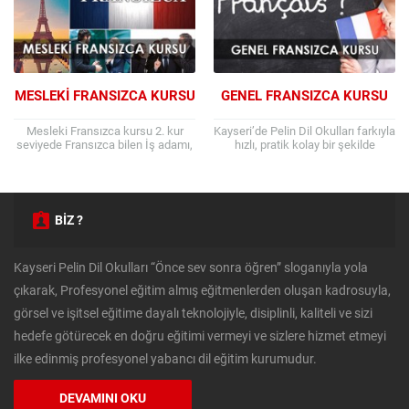
MESLEKI FRANSIZCA KURSU
GENEL FRANSIZCA KURSU
Mesleki Fransızca kursu 2. kur
Kayseri’de Pelin Dil Okulları farkıyla
seviyede Fransızca bilen İş adamı,
hızlı, pratik kolay bir şekilde
mühendis, turist rehberi gibi
öğreneceğiniz; Genel Fransızca
öğrencilerin alabileceğiz bir kurs
kursu 4 seviye şeklindedir ve 4
türüdür. Kariyerinizde...
ayda kısa...
BİZ ?
Kayseri Pelin Dil Okulları “Önce sev sonra öğren” sloganıyla yola
çıkarak, Profesyonel eğitim almış eğitmenlerden oluşan kadrosuyla,
görsel ve işitsel eğitime dayalı teknolojiyle, disiplinli, kaliteli ve sizi
hedefe götürecek en doğru eğitimi vermeyi ve sizlere hizmet etmeyi
ilke edinmiş profesyonel yabancı dil eğitim kurumudur.
DEVAMINI OKU