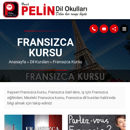
FRANSIZCA
KURSU
Anasayfa
»
Dil Kursları
»
Fransızca Kursu
Kayseri Fransızca kursu, Fransızca özel ders, iş için Fransızca
eğitimleri, Mesleki Fransızca kursu, Fransızca dil kursları hakkında
bilgi almak için takip ediniz!