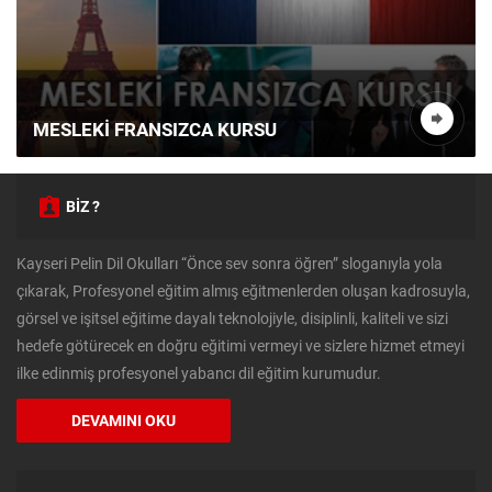
MESLEKI FRANSIZCA KURSU
BİZ ?
Kayseri Pelin Dil Okulları “Önce sev sonra öğren” sloganıyla yola
çıkarak, Profesyonel eğitim almış eğitmenlerden oluşan kadrosuyla,
görsel ve işitsel eğitime dayalı teknolojiyle, disiplinli, kaliteli ve sizi
hedefe götürecek en doğru eğitimi vermeyi ve sizlere hizmet etmeyi
ilke edinmiş profesyonel yabancı dil eğitim kurumudur.
DEVAMINI OKU