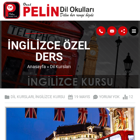
İNGILIZCE ÖZEL
DERS
Anasayfa
»
Dil Kursları
DIL KURSLARI
,
İNGILIZCE KURSU
19 MAYIS
YORUM YOK
12