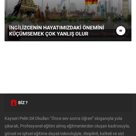
İNGILIZCENIN HAYATIMIZDAKI ÖNEMINI
KÜÇÜMSEMEK ÇOK YANLIŞ OLUR
BİZ ?
Kayseri Pelin Dil Okulları “Önce sev sonra öğren” sloganıyla yola
çıkarak, Profesyonel eğitim almış eğitmenlerden oluşan kadrosuyla,
görsel ve işitsel eğitime dayalı teknolojiyle, disiplinli, kaliteli ve sizi