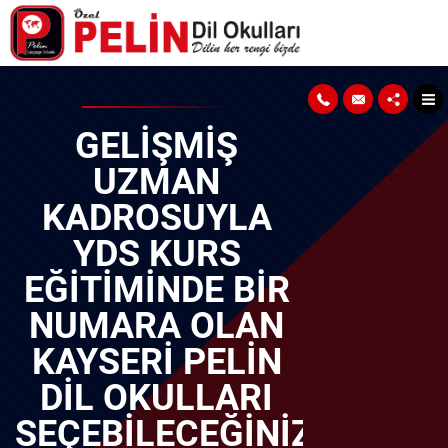
GELIŞMIŞ
UZMAN
KADROSUYLA
YDS KURS
EĞITIMINDE BIR
NUMARA OLAN
KAYSERI PELIN
DIL OKULLARI
SEÇEBILECEĞINIZ