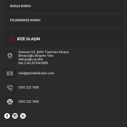
RUSÇA KURSU
FELEMENKÇE KURSU
BİZE ULAŞIN
İstasyon Cd. Şehir Tiyatrosu Karşısı
Elmacıoğlu Ekspres Yanı
Alikişioğlu İş Mrk
Kat:2 No:35 KAYSERİ
info@pelindilokullari.com
0352 222 7600
0352 222 7600