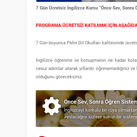
7 Gün Ücretsiz İngilizce Kursu “Önce Sev, Sonra 
PROGRAMA ÜCRETSİZ KATILMAK İÇİN AŞAĞID
7 Gün boyunca Pelin Dil Okulları kalitesinde ücrets
İngilizce öğrenme ve konuşmanın ne kadar kolay
cesur adımlar atarak yıllardır öğrenemediğiniz ve 
olduğunu göreceksiniz.
Önce Sev, Sonra Öğren Sistem
İngilizceyi korkulu bir rüya olmakt
ayrılacağını sizlere sunan bir sistem