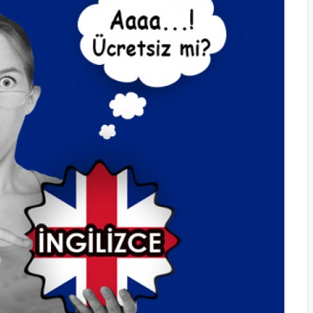
GELIŞMIŞ UZM
KADROSUYLA Y
KURS EĞITIMIN
BIR NUMARA
OLAN KAYSER
PELIN DIL
OKULLARI
SEÇEBILECEĞIN
EN IYI KURSTU