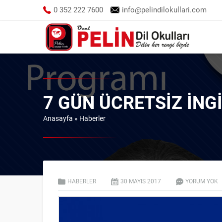
0 352 222 7600
info@pelindilokullari.com
7 GÜN ÜCRETSIZ İNG
Anasayfa
»
Haberler
HABERLER
30 MAYIS
2017
YORUM YOK