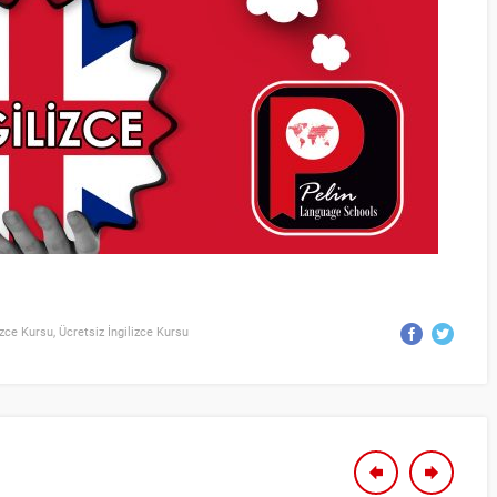
izce Kursu
,
Ücretsiz İngilizce Kursu