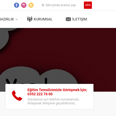
ARA
HAZIRLIK
KURUMSAL
İLETİŞİM
Eğitim Temsilcimizle Görüşmek İçin;
0352 222 76 00
Sorularınız için telefon numaramıza
tıklayarak iletişime geçebilirsiniz.