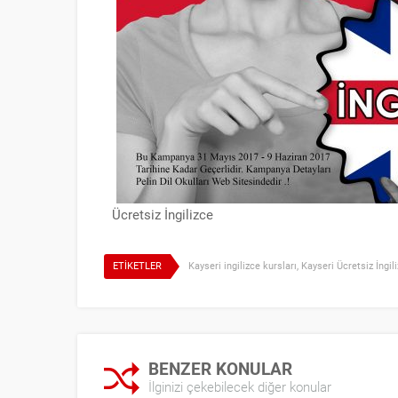
Ücretsiz İngilizce
ETİKETLER
Kayseri ingilizce kursları
,
Kayseri Ücretsiz İngil
BENZER KONULAR
İlginizi çekebilecek diğer konular